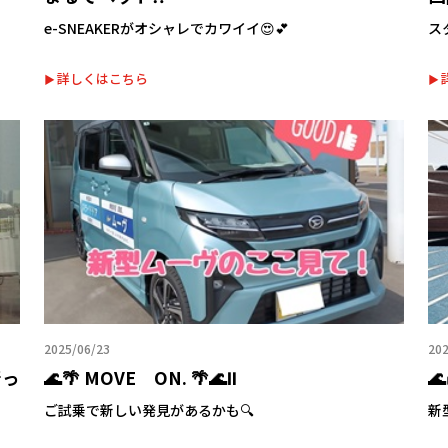
e-SNEAKERがオシャレでカワイイ😍💕
ス
詳しくはこちら
2025/06/23
202
行っ
🌊🌴 MOVE ON. 🌴🌊Ⅱ
🌊
ご試乗で新しい発見があるかも🔍
新