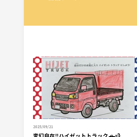
2025/09/21
変幻自在‼️ハイゼットトラック🛻💨