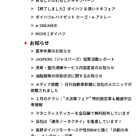
見るしかふれるしかキャンペーン
【終了しました】ダイハツ お買いドキフェア
ダイハツe-ハイゼット カーゴ・e-アトレー
e-SNEAKER
MOVE | ダイハツ
お知らせ
夏季休業のお知らせ
JASPERS（ジャスパーズ）協賛活動レポート
洗車・室内清掃サービス内容変更のお知らせ
油脂類等の供給状況に関するお知らせ
メディア掲載 ｜ 日刊自動車新聞に当社のメカニックが
掲載されました
２月のチラシ｜"大決算フェア" 特別限定車＆厳選中古
車情報
マタニティステッカーを全店舗で無料配布しています
当社は『通年ノーネクタイ』を推進しています！
長野ダイハツモータースが信州BWと描く「共創の未
来」- インタビュー記事