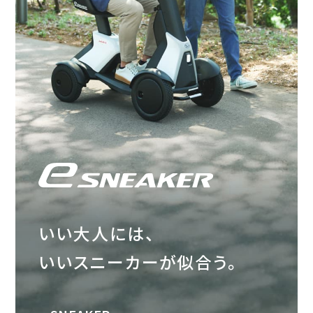
会社情報
カタロ
リコー
お問い
いい大人には、
いいスニーカーが似合う。