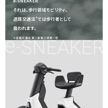
e-SNEAKER
それは、歩行領域モビリティ。
＊
道路交通法
では歩行者として
扱われます。
＊道路交通法 第二条第三項第一号