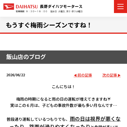
もうすぐ梅雨シーズンですね！
カーラインナップ
飯山店のブログ
展示車・試乗車
店舗情報
2026/06/22
前の記事
次の記事
イベント・キャンペーン
こんにちは！
梅雨の時期になると雨の日の運転が増えてきますね☔
ご購入者サポート
実はこの６月は、子どもの事故件数が最も多い月なんです…
アフターサポート
雨の日は視界が悪くな
普段通り運転しているつもりでも、
ったり、路面が滑りやすくなったり
と危険が多いで