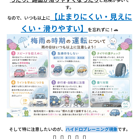
会社情報
す。
【止まりにくい・見えに
なので、いつも以上に
カタロ
くい・滑りやすい】
を忘れずに！🚗
リコー
お問い
そして特に注意したいのが、
ハイドロプレーニング現象
です。
⇩⇩⇩⇩⇩