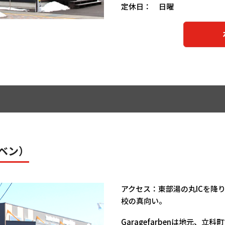
定休日： 日曜
ホ
ルベン）
アクセス：東部湯の丸ICを降
校の真向い。
Garagefarbenは地元、