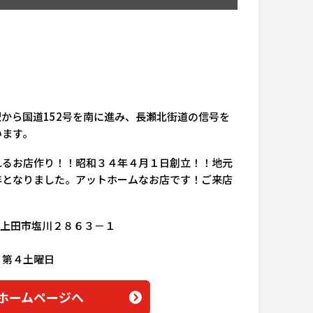
から国道152号を南に進み、長瀬北街道の信号を
います。
れるお店作り！！昭和３４年４月１日創立！！地元
年となりました。アットホームなお店です！ご来店
野県上田市塩川２８６３－１
・第４土曜日
ームページへ