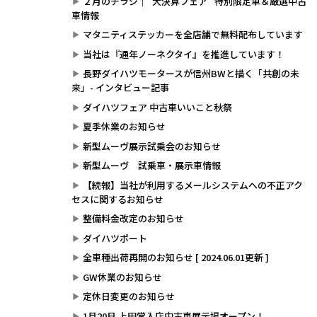
２月のチラシ｜"大決算フェア" 特別限定車＆厳選中古
車情報
マタニティステッカーを全店舗で無料配布しています
当社は『通年ノーネクタイ』を推進しています！
長野ダイハツモータースが信州BWと描く「共創の未
来」- インタビュー記事
ダイハツフェア 中古車いいこと秋祭
夏季休業のお知らせ
新型ムーヴ展示試乗会のお知らせ
新型ムーヴ 試乗車・展示車情報
【続報】当社が利用するメールシステムへの不正アク
セスに関するお知らせ
整備料金改定のお知らせ
ダイハツポート
全車種出荷再開のお知らせ [ 2024.06.01更新 ]
GW休業のお知らせ
定休日変更のお知らせ
1月20日 上田常入店中古車展示場オープン！