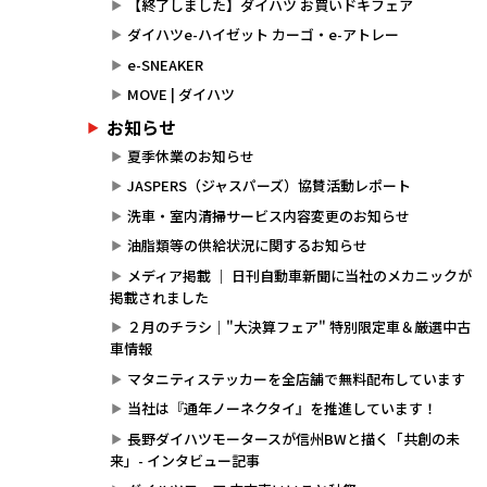
【終了しました】ダイハツ お買いドキフェア
ダイハツe-ハイゼット カーゴ・e-アトレー
e-SNEAKER
MOVE | ダイハツ
お知らせ
夏季休業のお知らせ
JASPERS（ジャスパーズ）協賛活動レポート
洗車・室内清掃サービス内容変更のお知らせ
油脂類等の供給状況に関するお知らせ
メディア掲載 ｜ 日刊自動車新聞に当社のメカニックが
掲載されました
２月のチラシ｜"大決算フェア" 特別限定車＆厳選中古
車情報
マタニティステッカーを全店舗で無料配布しています
当社は『通年ノーネクタイ』を推進しています！
長野ダイハツモータースが信州BWと描く「共創の未
来」- インタビュー記事