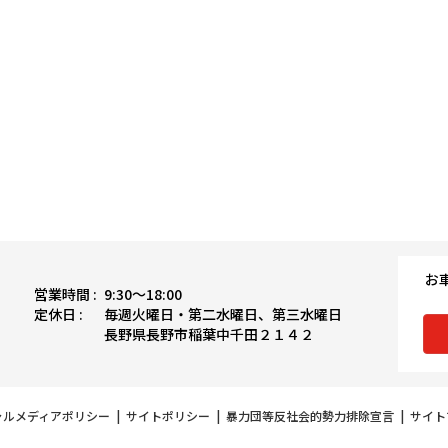
お
営業時間 :
9:30〜18:00
定休日 :
毎週火曜日・第二水曜日、第三水曜日
長野県長野市稲葉中千田２１４２
ャルメディアポリシー
|
サイトポリシー
|
暴力団等反社会的勢力排除宣言
|
サイト