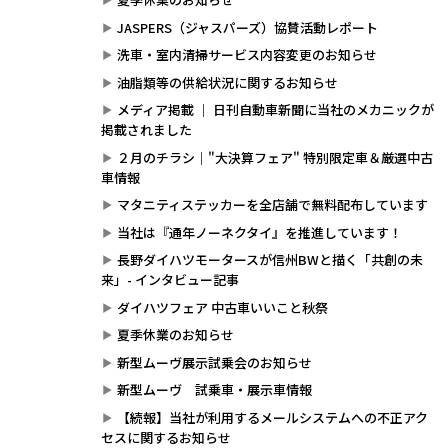
JASPERS（ジャスパーズ）協賛活動レポート
洗車・室内清掃サービス内容変更のお知らせ
油脂類等の供給状況に関するお知らせ
メディア掲載 ｜ 日刊自動車新聞に当社のメカニックが
掲載されました
２月のチラシ｜"大決算フェア" 特別限定車＆厳選中古
車情報
マタニティステッカーを全店舗で無料配布しています
当社は『通年ノーネクタイ』を推進しています！
長野ダイハツモータースが信州BWと描く「共創の未
来」- インタビュー記事
ダイハツフェア 中古車いいこと秋祭
夏季休業のお知らせ
新型ムーヴ展示試乗会のお知らせ
新型ムーヴ 試乗車・展示車情報
【続報】当社が利用するメールシステムへの不正アク
セスに関するお知らせ