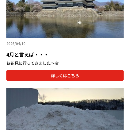
会社情報
カタロ
リコー
2026/04/10
お問い
4月と言えば・・・
お花見に行ってきました～🌸
詳しくはこちら