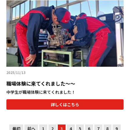
2025/11/13
職場体験に来てくれました～～
中学生が職場体験に来てくれました！
詳しくはこちら
最初
前へ
1
2
3
4
5
6
7
8
9