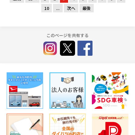
10
...
次へ
最後
このページを共有する