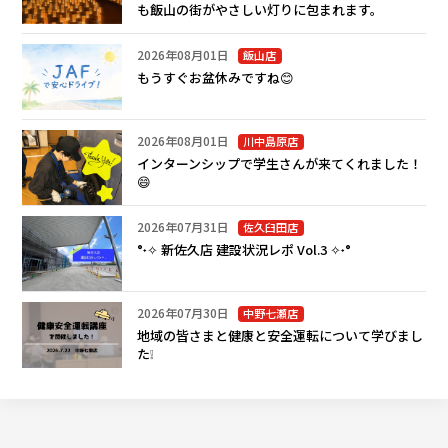
も飯山の街がやさしい灯りに包まれます。
2026年08月01日
飯山店
もうすぐお盆休みですね😊
2026年08月01日
川中島原店
インターンシップで学生さんが来てくれました！
😄
2026年07月31日
佐久臼田店
°˖✧ 新佐久店 建設状況レポ Vol.3 ✧˖°
2026年07月30日
中野七瀬店
地域の皆さまと健康と安全運転について学びまし
た❕