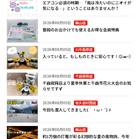
エアコン必須の時期…「風は冷たいのにニオイが
気になる…」ということはありませんか？
2026年08月05日
飯山店
普段のお出かけでも使えるお得な会員特典
2026年08月05日
川中島原店
入っていると、もしものときに安心です！😌🚗💨
2026年08月05日
千曲寂蒔店
千曲寂蒔店より夏季休業と千曲市花火大会のお知
らせです🍹
2026年08月05日
佐久岩村田店
今回も潜入してきました(｀・ω・´)ゞ
2026年08月03日
飯山店
約1万個の灯篭が彩る幻想的な夏の風物詩。今年