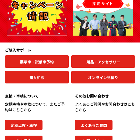
会社情報
カタロ
リコー
ご購入サポート
お問い
展示車・試乗車予約
用品・アクセサリー
購入相談
オンライン見積り
点検・車検について
その他お問い合わせ
定期点検や車検について、またご予
よくあるご質問やお問合わせはこち
約はこちらから
らから
定期点検・車検
よくあるご質問