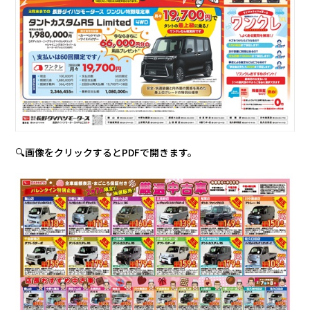
会社情報
カタロ
リコー
お問い
🔍画像をクリックするとPDFで開きます。