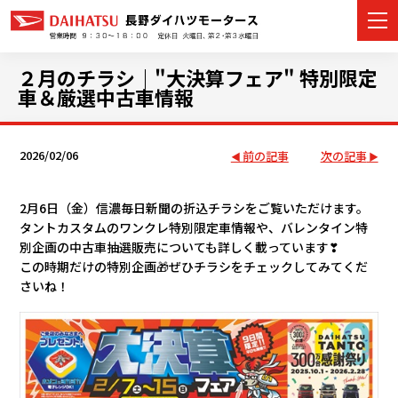
２月のチラシ｜"大決算フェア" 特別限定
車＆厳選中古車情報
カーラインナップ
2026/02/06
前の記事
次の記事
展示車・試乗車
2月6日（金）信濃毎日新聞の折込チラシをご覧いただけます。
店舗情報
タントカスタムのワンクレ特別限定車情報や、バレンタイン特
別企画の中古車抽選販売についても詳しく載っています❣
この時期だけの特別企画🎁ぜひチラシをチェックしてみてくだ
イベント・キャンペーン
さいね！
ご購入者サポート
アフターサポート