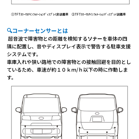
①TFTｶﾗｰﾏﾙﾁｲﾝﾌｫﾒｰｼｮﾝﾃﾞｨｽﾌﾟﾚｲ非装着車
②
TFTｶﾗｰﾏﾙﾁｲﾝﾌｫﾒｰｼｮﾝﾃﾞｨｽﾌﾟﾚｲ装着車
🔍コーナーセンサーとは
超音波で障害物との距離を検知する
ソナー
を車体の四
隅に配置し、音やディスプレイ表示で警告する駐車支援
システムです。
車庫入れや狭い路地での障害物との接触回避を目的とし
ているため、車速が約１０ｋｍ/ｈ以下の時に作動しま
す。