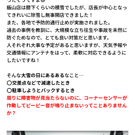
会社情報
飯山店は膝下くらいの積雪でしたが、店長が中心となっ
てきれいに除雪し無事開店できました！
また、各地で予防的通行止めが実施されました。
カタロ
過去の事例を教訓に、大規模な立ち往生や事故を未然に
防ぐためなので、とても良い対策だと思います。
リコー
人それぞれ大事な予定があると思いますが、天気予報や
交通情報にアンテナをはって、柔軟に対応できるように
お問い
したいですね！
そんな
大雪の日にあるある
なこと…
⭕
交差点などで減速したとき
⭕
駐車しようとバックするとき
周りに障害物が見当たらないのに、コーナーセンサーが
作動してピーピー音が鳴り止まないってことありません
か？