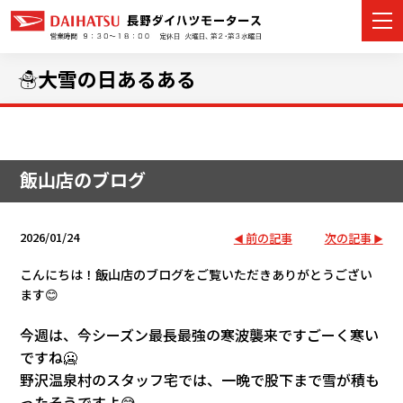
☃️大雪の日あるある
カーラインナップ
飯山店のブログ
展示車・試乗車
店舗情報
2026/01/24
前の記事
次の記事
イベント・キャンペーン
こんにちは！飯山店のブログをご覧いただきありがとうござい
ます😊
ご購入者サポート
今週は、今シーズン最長最強の寒波襲来ですごーく寒い
ですね🥶
アフターサポート
野沢温泉村のスタッフ宅では、一晩で股下まで雪が積も
ったそうですよ😅