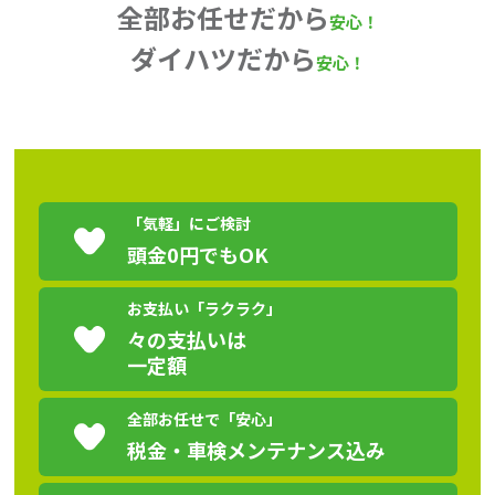
会社情報
全部お任せだから
安心！
ダイハツだから
安心！
カタロ
リコー
お問い
「気軽」にご検討
頭金0円でもOK
お支払い「ラクラク」
々の支払いは
一定額
全部お任せで「安心」
税金・車検メンテナンス込み