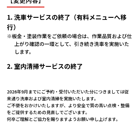
【変更内容】
会社情報
1. 洗車サービスの終了（有料メニューへ移
カタロ
行）
※板金・塗装作業をご依頼の場合は、作業品質および仕
リコー
上がり確認の一環として、引き続き洗車を実施いた
します。
お問い
2. 室内清掃サービスの終了
2026年9月までにご予約・受付いただいた分につきましては従
来通り洗車および室内清掃を実施いたします。
ご不便をおかけいたしますが、より安全で質の高い点検・整備
をご提供するための見直しでございます。
何卒ご理解とご協力を賜りますようお願い申し上げます。