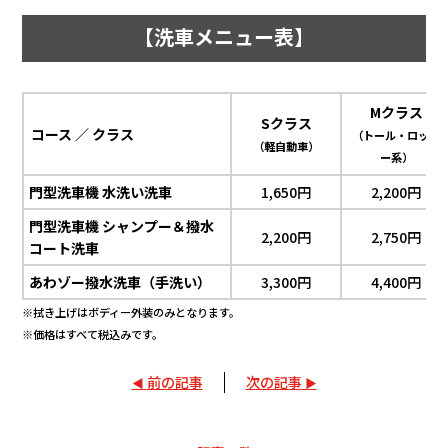
【洗車メニュー表】
Mクラス
Sクラス
コース ／ クラス
（トール・ロッキ
（軽自動車）
ー系）
門型洗車機 水洗い洗車
1,650円
2,200円
門型洗車機 シャンプー＆撥水
2,200円
2,750円
コート洗車
あわゾー撥水洗車（手洗い）
3,300円
4,400円
※拭き上げはボディー外装のみとなります。
※価格はすべて税込みです。
前の記事
次の記事