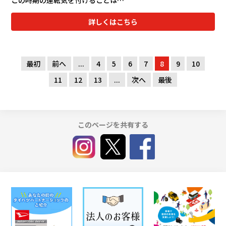
詳しくはこちら
最初
前へ
...
4
5
6
7
8
9
10
11
12
13
...
次へ
最後
このページを共有する