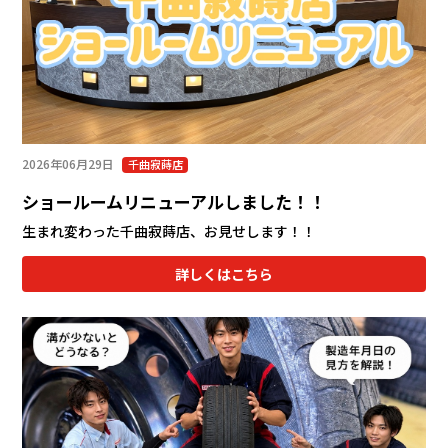
会社情報
カタロ
リコー
2026年06月29日
千曲寂蒔店
お問い
ショールームリニューアルしました！！
生まれ変わった千曲寂蒔店、お見せします！！
詳しくはこちら