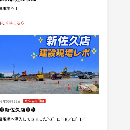
設現場へ！
詳しくはこちら
佐久岩村田店
26年05月22日
👷新佐久店👷👷
設現場へ潜入してきました＼(゜ロ＼)(／ロ゜)／