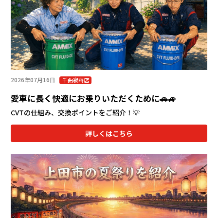
会社情報
カタロ
リコー
2026年07月16日
千曲寂蒔店
お問い
愛車に長く快適にお乗りいただくために🚗🚙
CVTの仕組み、交換ポイントをご紹介！💡
詳しくはこちら