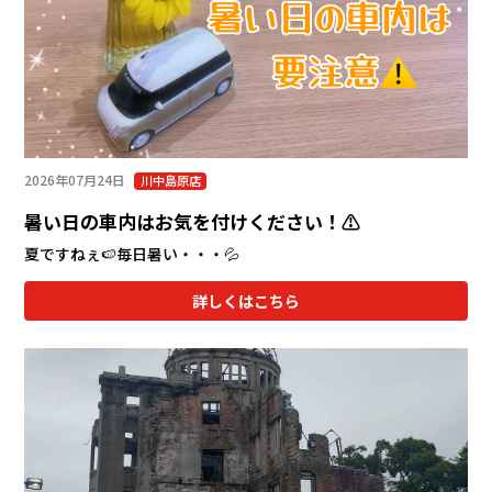
会社情報
カタロ
リコー
2026年07月24日
川中島原店
お問い
暑い日の車内はお気を付けください！⚠️
夏ですねぇ🍉毎日暑い・・・💦
詳しくはこちら