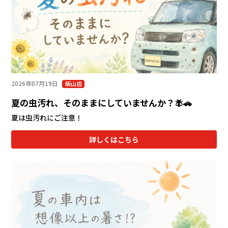
会社情報
カタロ
リコー
2026年07月19日
飯山店
お問い
夏の虫汚れ、そのままにしていませんか？🪰🚗
夏は虫汚れにご注意！
詳しくはこちら