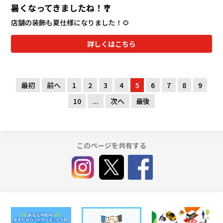
暑くなってきましたね！🎐
店舗の装飾も夏仕様になりました！🌻
詳しくはこちら
最初
前へ
1
2
3
4
5
6
7
8
9
10
...
次へ
最後
このページを共有する