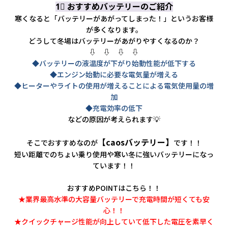
会社情報
1⃣ おすすめバッテリーのご紹介
寒くなると「バッテリーがあがってしまった！」というお客様
が多くなります。
カタロ
どうして冬場はバッテリーがあがりやすくなるのか？
⇩ ⇩ ⇩ ⇩
◆バッテリーの液温度が下がり始動性能が低下する
リコー
◆エンジン始動に必要な電気量が増える
◆ヒーターやライトの使用が増えることによる電気使用量の増
お問い
加
◆充電効率の低下
などの原因が考えられます💡
【caosバッテリー】
そこでおすすめなのが
です！！
短い距離でのちょい乗り使用や寒い冬に強いバッテリーになっ
ています！！
おすすめPOINTはこちら！！
★業界最高水準の大容量バッテリーで充電時間が短くても安
心！！
★クイックチャージ性能が向上していて低下した電圧を素早く