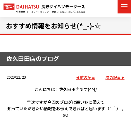
おすすめ情報をお知らせ(^_-)-☆
カーラインナップ
佐久臼田店のブログ
展示車・試乗車
店舗情報
2023/11/23
前の記事
次の記事
イベント・キャンペーン
こんにちは！佐久臼田店です(^^)/
早速ですが今回のブログは寒い冬に備えて
ご購入者サポート
知っていただきたい情報をお伝えできればと思います（´-`）.｡
oO
アフターサポート