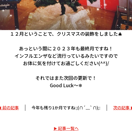
１２月ということで、クリスマスの装飾をしました🎄
あっという間に２０２３年も最終月ですね！
インフルエンザなど流行っているみたいですので
お体に気を付けてお過ごしください(^^)/
それではまた次回の更新で！
Good Luck～❄
前の記事
今年も残り1か月ですね:;(∩´﹏`∩);:
次の記事
記事一覧へ