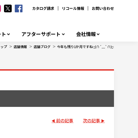
カタログ請求
リコール情報
お問い合わせ
ート
アフターサポート
会社情報
>
>
>
トップ
店舗情報
店舗ブログ
今年も残り1か月ですね:;(∩´﹏`∩);:
前の記事
次の記事