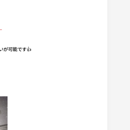
。
が可能です👍