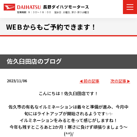
WEＢからもご予約できます！
カーラインナップ
佐久臼田店のブログ
展示車・試乗車
店舗情報
2023/11/06
前の記事
次の記事
イベント・キャンペーン
こんにちは！佐久臼田店です！
佐久市の有名なイルミネーションは着々と準備が進み、
今月中
ご購入者サポート
旬にはライトアップが開始されるようです✨✨
イルミネーションをみると冬って感じがしますね！
アフターサポート
今年も残すところあと2か月！寒さに負けず頑張りましょう～
(^^)/