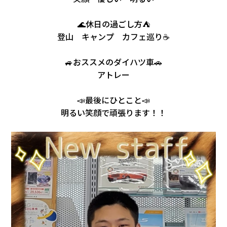
🌊
休日の過ごし方⛺
登山 キャンプ カフェ巡り☕
🚙おススメのダイハツ車🚗
アトレー
📣最後にひとこと📣
明るい笑顔で頑張ります！！