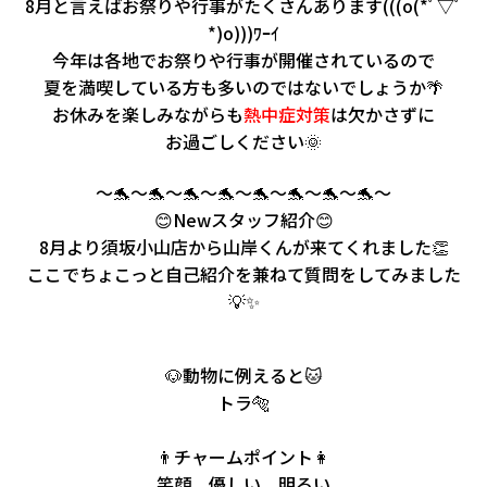
8月と言えばお祭りや行事がたくさんあります(((o(*ﾟ▽ﾟ
会社情報
*)o)))ﾜｰｲ
今年は各地でお祭りや行事が開催されているので
カタロ
夏を満喫している方も多いのではないでしょうか🌴
お休みを楽しみながらも
熱中症対策
は欠かさずに
お過ごしください🌞
リコー
～🐬～🐬～🐬～🐬～🐬～🐬～🐬～🐬～
お問い
😊Newスタッフ紹介😊
8月より須坂小山店から山岸くんが来てくれました👏
ここでちょこっと自己紹介を兼ねて質問をしてみました
💡✨
🐶動物に例えると🐱
トラ🐅
👨チャームポイント👩
笑顔 優しい 明るい