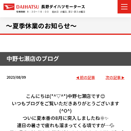
～夏季休業のお知らせ～
カーラインナップ
中野七瀬店のブログ
展示車・試乗車
店舗情報
2023/08/09
前の記事
次の記事
イベント・キャンペーン
こんにちは(*^▽^*)中野七瀬店です😊
いつもブログをご覧いただきありがとうございます
ご購入者サポート
(^O^)
ついに夏本番の8月に突入しましたね🌞✨
アフターサポート
連日の暑さで疲れも溜まってくる頃ですが…💦