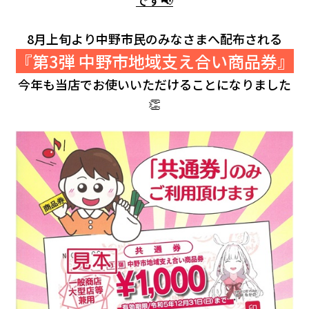
会社情報
8月上旬より中野市民のみなさまへ配布される
カタロ
『第3弾 中野市地域支え合い商品券』
今年も当店でお使いいただけることになりました
リコー
👏
お問い