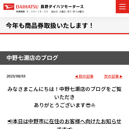
今年も商品券取扱いたします！
カーラインナップ
中野七瀬店のブログ
展示車・試乗車
店舗情報
2023/08/03
前の記事
次の記事
イベント・キャンペーン
みなさまこんにちは！中野七瀬店のブログをご覧
いただき
ご購入者サポート
ありがとうございます😎⛵
アフターサポート
📢本日は中野市に在住のお客様へ向けたお知らせ
です📢