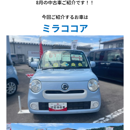
会社情報
8月の中古車ご紹介です！！
今回ご紹介するお車は
カタロ
ミラココア
リコー
お問い