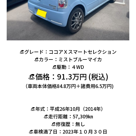
👒グレード：ココアＸスマートセレクション
👒カラー：ミストブルーマイカ
👒駆動：４WD
👒価格：91.3万円 (税込)
（車両本体価格84.8万円＋諸費用6.5万円)
👒年式：平成26年10月（2014年）
👒走行距離：57,309㎞
👒修復歴：無し
👒車検満了日：2023年１０月３０日