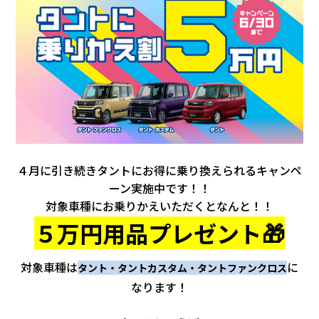
会社情報
カタロ
リコー
お問い
４月に引き続きタントにお得に乗り換えられるキャンペ
ーン実施中です！！
対象車種にお乗りかえいただくとなんと！！
５万円用品プレゼント🎁
対象車種は
に
タント・タントカスタム・タントファンクロス
なります！