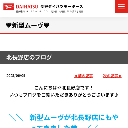
💙新型ムーヴ💙
カーラインナップ
北長野店のブログ
展示車・試乗車
店舗情報
2025/06/09
前の記事
次の記事
イベント・キャンペーン
こんにちは🌞北長野店です！
いつもブログをご覧いただきありがとうございます♪
ご購入者サポート
＼＼ 新型ムーヴが北長野店にもや
アフターサポート
ってきました💙 ／／