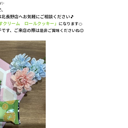
ね✨
で、
北長野店へお気軽にご相談ください🎵
すクリーム ロールクッキー」
になります🍊
子です、ご来店の際は
是非
ご賞味くださいね😊