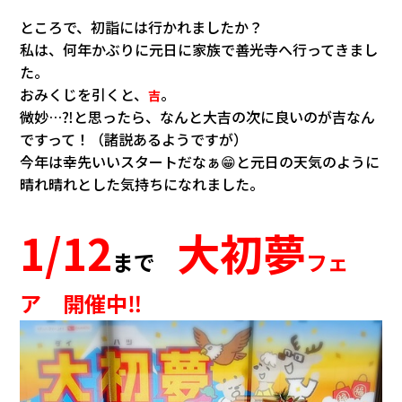
会社情報
ところで、初詣には行かれましたか？
私は、何年かぶりに元日に家族で善光寺へ行ってきまし
カタロ
た。
おみくじを引くと、
。
吉
微妙…⁈と思ったら、なんと大吉の次に良いのが吉なん
リコー
ですって！（諸説あるようですが）
今年は幸先いいスタートだなぁ😁と元日の天気のように
お問い
晴れ晴れとした気持ちになれました。
1/12
大初夢
まで
フェ
ア 開催中‼