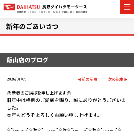
新年のごあいさつ
カーラインナップ
飯山店のブログ
展示車・試乗車
店舗情報
2026/01/09
前の記事
次の記事
イベント・キャンペーン
🎍
🎍
新春のご挨拶を申し上げます
旧年中は格別のご愛顧を賜り、誠にありがとうございま
ご購入者サポート
した。
本年もどうぞよろしくお願い申し上げます。
アフターサポート
☆*: .｡. .｡.:*☆🐎☆*: .｡. .｡.:*☆
🐎☆*: .｡. .｡.:*☆🐎☆*: .｡. .｡.:*☆