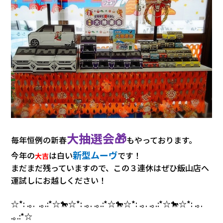
大抽選会🎁
毎年恒例の
新春
もやっております。
新型ムーヴ
今年の
は白い
です！
大吉
まだまだ残っていますので、この３連休はぜひ飯山店へ
運試しにお越しください！
☆*: .｡. .｡.:*☆🐎☆*: .｡. .｡.:*☆🐎☆*: .｡. .｡.:*☆🐎☆*: .｡.
.｡.:*☆