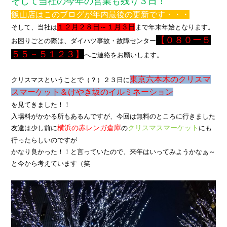
そして当社の今年の営業も残り３日！
会社情報
飯山店はこのブログが年内最後の更新です・・・
そして、当社は
１２月２８日～１月３日
まで年末年始となります。
カタロ
【０８０ー５
お困りごとの際は、ダイハツ事故・故障センター
５５－５１２３】
へご連絡をお願いします。
リコー
東京六本木のクリスマ
クリスマスということで（？）
２３日に
お問い
スマーケット＆けやき坂のイルミネーション
を見てきました！！
入場料がかかる所もあるんですが、今回は無料のところに行きました
友達は少し前に
横浜の赤レンガ倉庫
の
クリスマスマーケット
にも
行ったらしいのですが
かなり良かった！！と言っていたので、来年はいってみようかなぁ～
と今から考えています（笑