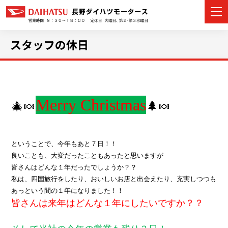
スタッフの休日
カーラインナップ
Merry Christmas
展示車・試乗車
🎄🍬
🌲🍬
店舗情報
ということで、今年もあと７日！！
イベント・キャンペーン
良いことも、大変だったこともあったと思いますが
皆さんはどんな１年だったでしょうか？？
ご購入者サポート
私は、四国旅行をしたり、おいしいお店と出会えたり、充実しつつも
あっという間の１年になりました！！
皆さんは来年はどんな１年にしたいですか？？
アフターサポート