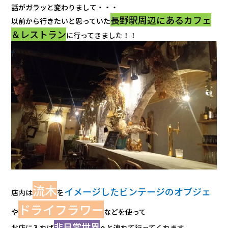
話がガラッと変わりまして・・・
長野駅周辺にあるカフェ
以前から行きたいと思っていた
＆レストラン
に行ってきました！！
流木
イメージしたビンテージのオブジェ
店内は
を
ドライフラワー
や
などを使って
非日常世界
お店に入れば
へと連れて行ってくれます。