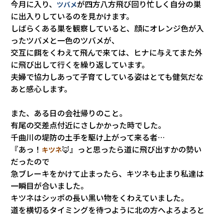
会社情報
今月に入り、
が四方八方飛び回り忙しく自分の巣
ツバメ
に出入りしているのを見かけます。
しばらくある巣を観察していると、顔にオレンジ色が入
カタロ
ったツバメと一色のツバメが、
交互に餌をくわえて飛んで来ては、ヒナに与えてまた外
リコー
に飛び出して行くを繰り返しています。
夫婦で協力しあって子育てしている姿はとても健気だな
あと感心します。
お問い
また、ある日の会社帰りのこと。
有尾の交差点付近にさしかかった時でした。
千曲川の堤防の土手を駆け上がって来る者…
『あっ！
🦊』っと思ったら道に飛び出すかの勢い
キツネ
だったので
急ブレーキをかけて止まったら、キツネも止まり私達は
一瞬目が合いました。
キツネはシッポの長い黒い物をくわえていました。
道を横切るタイミングを待つように北の方へよろよろと