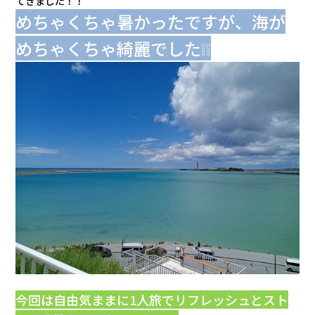
てきました！！
会社情報
めちゃくちゃ暑かったですが、海が
めちゃくちゃ綺麗でした❕❕
カタロ
リコー
お問い
今回は自由気ままに1人旅でリフレッシュとスト