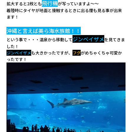
飛行機
拡大すると2枚とも
が写っていますよ～～
着陸時にタイヤが地面と接触するときに出る煙も見る事が出来
ます！
沖縄と言えば美ら海水族館！！
ジンベイザメ
という事で・・・温泉から移動して
を見てきま
した！
ジンベイザメ
も大きかったですが、
フグ
がめちゃくちゃ可愛か
ったです！