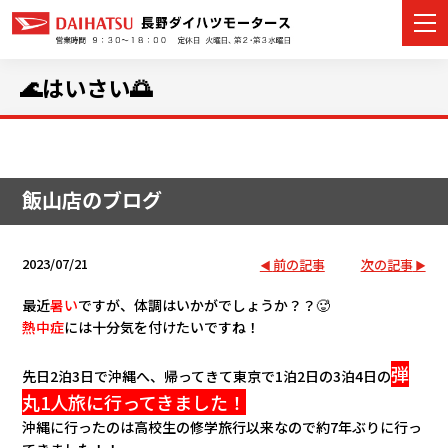
🌊はいさい🌅
カーラインナップ
飯山店のブログ
展示車・試乗車
店舗情報
2023/07/21
前の記事
次の記事
イベント・キャンペーン
最近
暑い
ですが、体調はいかがでしょうか？？🥵
熱中症
には十分気を付けたいですね！
ご購入者サポート
弾
先日2泊3日で沖縄へ、帰ってきて東京で1泊2日の3泊4日の
丸1人旅に行ってきました！
アフターサポート
沖縄に行ったのは高校生の修学旅行以来なので約7年ぶりに行っ