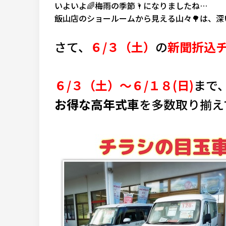
いよいよ🌈梅雨の季節🌂になりましたね…
飯山店のショールームから見える山々🌳は、
さて、
６/３
（土）
の
新聞折込
６/３（土）～６/１８(日)
まで
お得な高年式車
を多数取り揃え