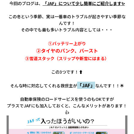
会社情報
今回のブログは、
「JAF」について少し簡単にご紹介します✨
この冬という季節、実は一番車のトラブルが起きやすい季節な
カタロ
んです！
その中でも最も多いトラブル内容としては・・・
リコー
①バッテリー上がり
②タイヤのパンク、バースト
お問い
③雪道スタック（スリップや新雪にはまる）
この3つです！⬆️
「JAF」
そんな時に対応してくれる救世主が
なんです！！🌟
自動車保険のロードサービスを使うのもOKですが
プラスでJAFにも加入しておくと、こんなメリットがあります！
👍