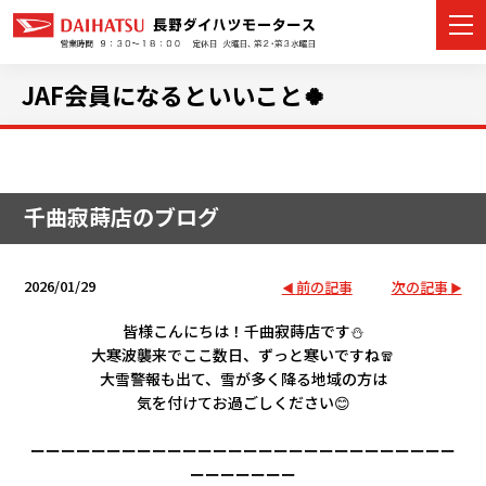
JAF会員になるといいこと🍀
カーラインナップ
千曲寂蒔店のブログ
展示車・試乗車
店舗情報
2026/01/29
前の記事
次の記事
イベント・キャンペーン
皆様こんにちは！千曲寂蒔店です⛄
大寒波襲来でここ数日、ずっと寒いですね🧣
大雪警報も出て、雪が多く降る地域の方は
ご購入者サポート
気を付けて
お過ごしください😊
アフターサポート
ーーーーーーーーーーーーーーーーーーーーーーーーーーーー
ーーーーーーー