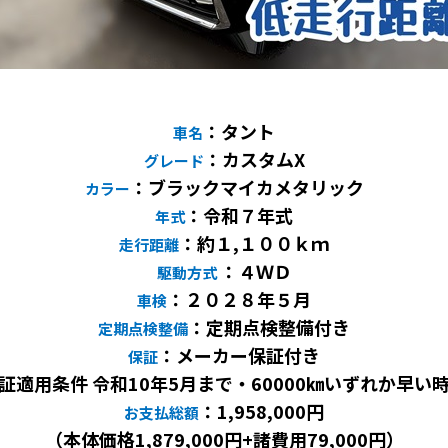
：タント
車名
：カスタムX
グレード
：ブラックマイカメタリック
カラー
：令和７年式
年式
：約１,１００ｋｍ
走行距離
：４ＷＤ
駆動方式
：２０２８年５月
車検
：定期点検整備付き
定期点検整備
：メーカー保証付き
保証
証適用条件 令和10年5月まで・60000㎞いずれか早い
：1,958,000円
お支払総額
（本体価格1,879,000円+諸費用79,000円）