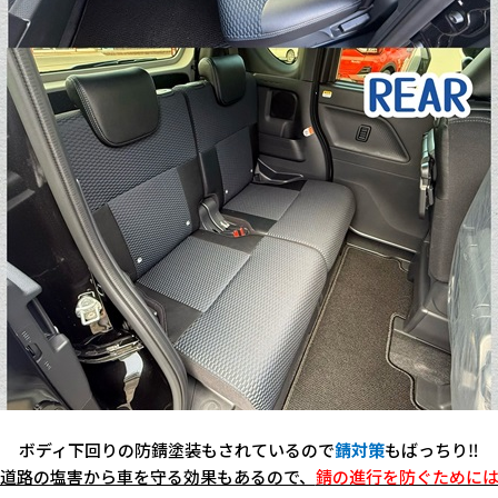
ボディ下回りの防錆塗装もされているので
錆対策
もばっちり‼️
道路の塩害から車を守る効果もあるので、
錆の進行を防ぐために