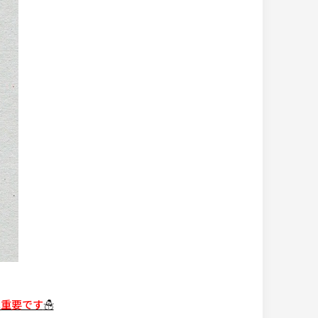
は重要です
☃️