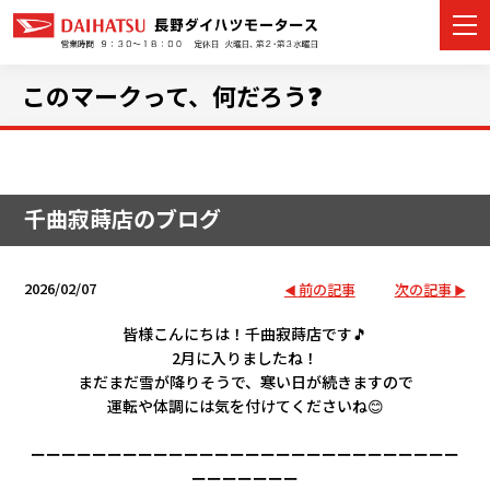
このマークって、何だろう❓
カーラインナップ
千曲寂蒔店のブログ
展示車・試乗車
店舗情報
2026/02/07
前の記事
次の記事
イベント・キャンペーン
皆様こんにちは！千曲寂蒔店です🎵
2月に入りましたね！
まだまだ雪が降りそうで、寒い日が続きますので
ご購入者サポート
運転や体調には気を付けてくださいね😊
アフターサポート
ーーーーーーーーーーーーーーーーーーーーーーーーーーーー
ーーーーーーー