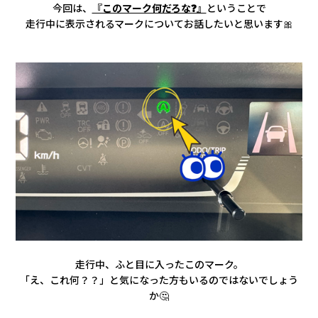
会社情報
今回は、
『このマーク何だろな❓』
ということで
走行中に表示されるマークについてお話したいと思います🎀
カタロ
リコー
お問い
走行中、ふと目に入ったこのマーク。
「え、これ何？？」と気になった方もいるのではないでしょう
か🤔