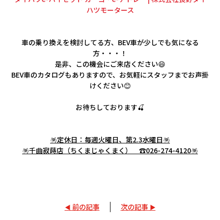
ハツモータース
車の乗り換えを検討してる方、BEV車が少しでも気になる
方・・・！
是非、この機会にご来店ください😄
BEV車のカタログもありますので、お気軽にスタッフまでお声掛
けください😊
お待ちしております🍒
🪅定休日：毎週火曜日、第2.3水曜日🪅
🪅千曲寂蒔店（ちくまじゃくまく） ☎026-274-4120🪅
前の記事
次の記事