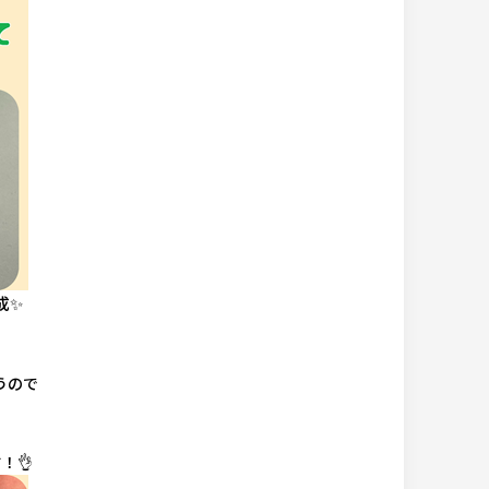
成✨
うので
！👌