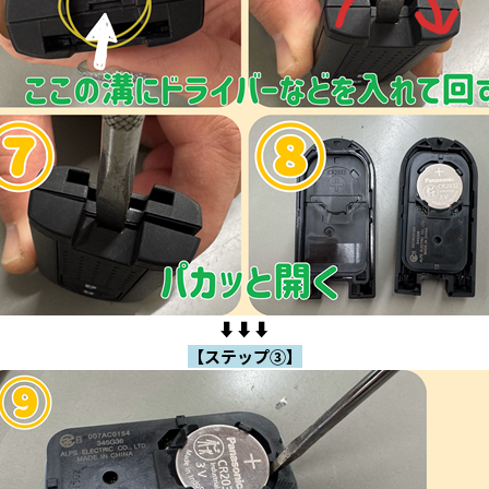
⬇️⬇️⬇️
【ステップ③】