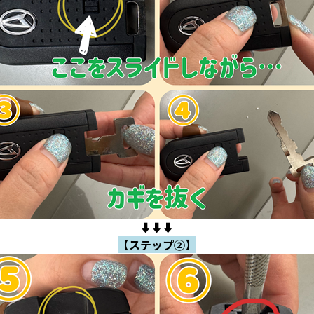
⬇️⬇️⬇️
【ステップ②】