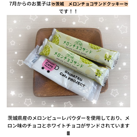
会社情報
7月からのお菓子は
🍈茨城 メロンチョコサンドクッキー🍈
です！！
カタロ
リコー
お問い
茨城県産のメロンピューレパウダーを使用しており、メ
ロン味のチョコとホワイトチョコがサンドされています
🍫