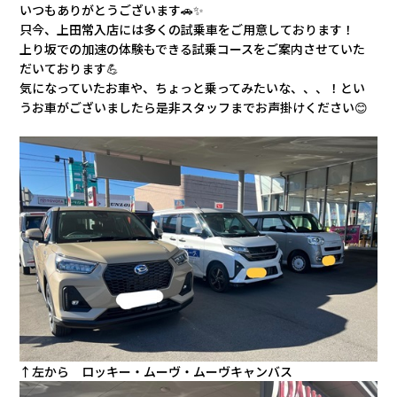
会社情報
いつもありがとうございます🚗✨
只今、上田常入店には多くの試乗車をご用意しております！
上り坂での加速の体験もできる試乗コースをご案内させていた
カタロ
だいております💪
気になっていたお車や、ちょっと乗ってみたいな、、、！とい
うお車がございましたら是非スタッフまでお声掛けください😊
リコー
お問い
↑左から ロッキー・ムーヴ・ムーヴキャンバス