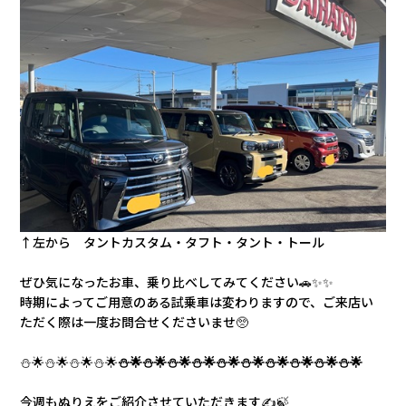
↑左から タントカスタム・タフト・タント・トール
ぜひ気になったお車、乗り比べしてみてください🚗✨✨
時期によってご用意のある試乗車は変わりますので、ご来店い
ただく際は一度お問合せくださいませ🥺
⛄🌟
⛄🌟⛄🌟⛄🌟
⛄🌟⛄🌟⛄🌟⛄🌟⛄🌟⛄🌟⛄🌟⛄🌟⛄🌟⛄🌟
今週もぬりえをご紹介させていただきます✍🍃