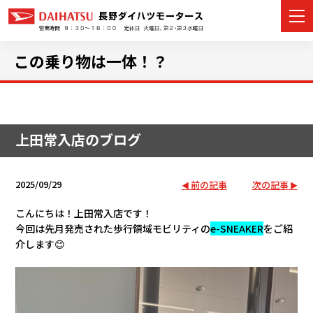
この乗り物は一体！？
カーラインナップ
上田常入店のブログ
展示車・試乗車
店舗情報
2025/09/29
前の記事
次の記事
イベント・キャンペーン
こんにちは！上田常入店です！
今回は先月発売された歩行領域モビリティの
e-SNEAKER
をご紹
介します
😊
ご購入者サポート
アフターサポート