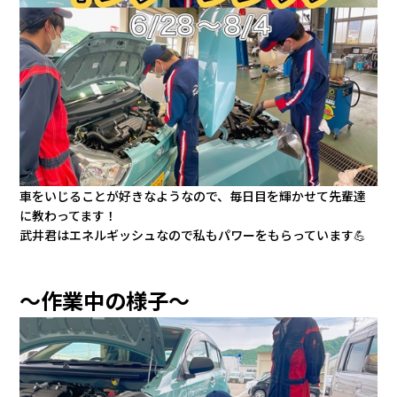
会社情報
カタロ
リコー
お問い
車をいじることが好きなようなので、毎日目を輝かせて先輩達
に教わってます！
武井君はエネルギッシュなので私もパワーをもらっています💪
～作業中の様子～