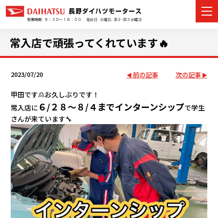
常入店で頑張ってくれています🔥
2023/07/20
前の記事
次の記事
カーラインナップ
甲田です🙎お久しぶりです！
展示車・試乗車
６/２８～８/４までインターンシップ
常入店に
で学生
さんが来ています🔧
店舗情報
イベント・キャンペーン
ご購入者サポート
アフターサポート