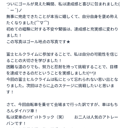
ついにゴールが見えた瞬間、私は達成感と喜びに包まれました(
｀ー´)ノ
無事に完走できたことが本当に嬉しくて、自分自身を褒め称え
たくなりました(⌒∇⌒)
初めての経験に対する不安や緊張は、達成感と充実感に変わり
ました！
この写真はゴール地点の写真です★
富士ヒルクライムに参加することで、私は自分の可能性を信じ
ることの大切さを学びました！
困難な道のりでも、努力と忍耐を持って挑戦することで、目標
を達成できるのだということを実感しました!(^^)!
今回の富士ヒルクライムは私にとって忘れられない思い出とな
りました。次回はさらに上のステージに挑戦したいと思いま
す！
さて、今回自転車を乗せて会場まで行った訳ですが、車はもち
ろんダイハツ車！
私は愛車のﾊｲｾﾞｯﾄトラック（笑） お二人は人気のアトレー
バンです！