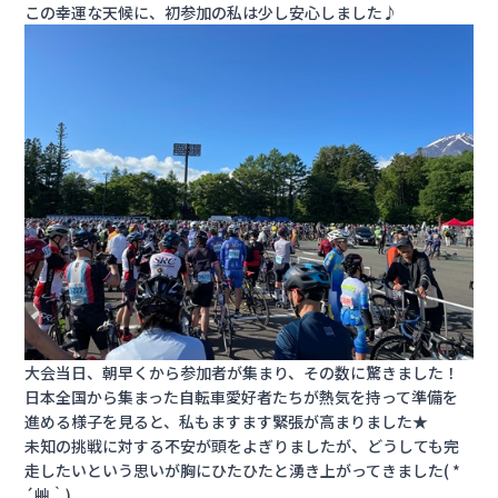
会社情報
この幸運な天候に、初参加の私は少し安心しました♪
カタロ
リコー
お問い
大会当日、朝早くから参加者が集まり、その数に驚きました！
日本全国から集まった自転車愛好者たちが熱気を持って準備を
進める様子を見ると、私もますます緊張が高まりました★
未知の挑戦に対する不安が頭をよぎりましたが、どうしても完
走したいという思いが胸にひたひたと湧き上がってきました( *
´艸｀)