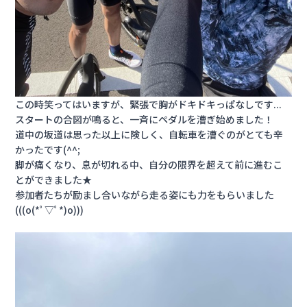
この時笑ってはいますが、緊張で胸がドキドキっぱなしです...
スタートの合図が鳴ると、一斉にペダルを漕ぎ始めました！
道中の坂道は思った以上に険しく、自転車を漕ぐのがとても辛
かったです(^^;
脚が痛くなり、息が切れる中、自分の限界を超えて前に進むこ
とができました★
参加者たちが励まし合いながら走る姿にも力をもらいました
(((o(*ﾟ▽ﾟ*)o)))