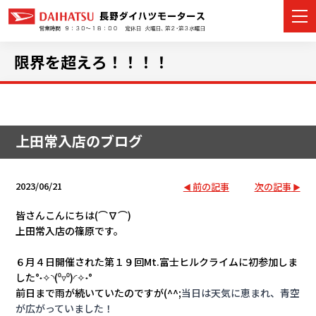
限界を超えろ！！！！
カーラインナップ
上田常入店のブログ
展示車・試乗車
店舗情報
2023/06/21
前の記事
次の記事
イベント・キャンペーン
皆さんこんにちは(⌒∇⌒)
上田常入店の篠原です。
ご購入者サポート
６月４日開催された第１９回Mt.富士ヒルクライムに初参加しま
した°˖✧◝(⁰▿⁰)◜✧˖°
アフターサポート
前日まで雨が続いていたのですが(^^;
当日は天気に恵まれ、青空
が広がっていました！