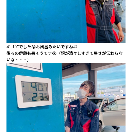
会社情報
カタロ
リコー
41.1℃でした😭お風呂みたいですね🛀
後ろの伊藤も暑そうです😭（顔が清々しすぎて暑さが伝わらな
お問い
いな・・・）