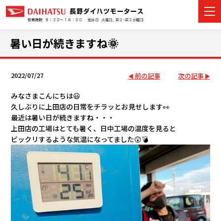
暑い日が続きますね🌞
2022/07/27
前の記事
次の記事
カーラインナップ
みなさまこんにちは😃
展示車・試乗車
久しぶりに上田店の日常をチラッとお見せします👀
最近は暑い日が続きますね・・・
店舗情報
上田店の工場はとても暑く、日中工場の温度を見ると
ビックリするような気温になってました😲💣
イベント・キャンペーン
ご購入者サポート
アフターサポート