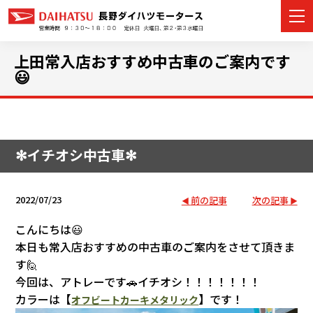
上田常入店おすすめ中古車のご案内です
😃
カーラインナップ
展示車・試乗車
✻イチオシ中古車✻
店舗情報
2022/07/23
前の記事
次の記事
イベント・キャンペーン
こんにちは😃
本日も常入店おすすめの中古車のご案内をさせて頂きま
ご購入者サポート
す🙋
今回は、アトレーです🚗イチオシ！！！！！！！
アフターサポート
カラーは【
】です！
オフビートカーキメタリック