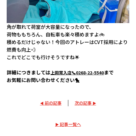
角が取れて荷室が大容量になったので、
荷物ももちろん、自転車も楽々積めますよ🚲
積めるだけじゃない！今回のアトレーはCVT採用により
燃費も向上💨
これでどこでも行けそうですね🌟
詳細につきましては
まで
上田常入店📞0268-22-5540
お気軽にお問い合わせください🐤
前の記事
次の記事
記事一覧へ