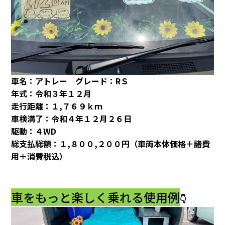
車名：アトレー グレード：RＳ
年式：令和３年１２月
走行距離：１,７６９ｋｍ
車検満了：令和４年１２月２６日
駆動：４WD
総支払総額：１,８００,２００円（車両本体価格＋諸費
用＋消費税込）
車をもっと楽しく乗れる使用例
👇