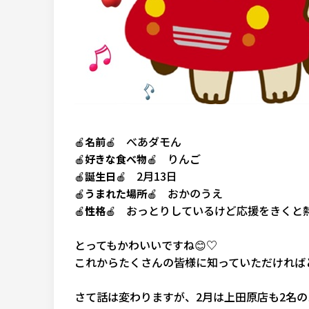
べあダモん
🍎
名前
🍎
りんご
🍎
好きな食べ物
🍎
2月13日
🍎
誕生日
🍎
おかのうえ
🍎
うまれた場所
🍎
おっとりしているけど応援をきくと
🍎
性格
🍎
とってもかわいいですね😊♡
これからたくさんの皆様に知っていただければ
さて話は変わりますが、2月は上田原店も2名