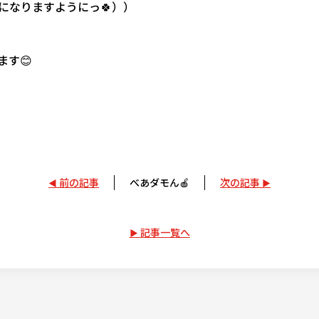
になりますようにっ🍀））
す😊
前の記事
べあダモん🍎
次の記事
記事一覧へ