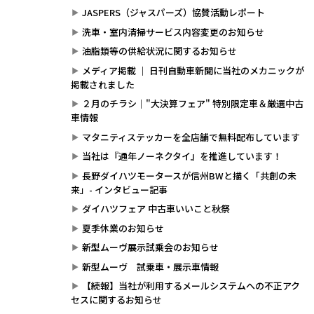
JASPERS（ジャスパーズ）協賛活動レポート
洗車・室内清掃サービス内容変更のお知らせ
油脂類等の供給状況に関するお知らせ
メディア掲載 ｜ 日刊自動車新聞に当社のメカニックが
掲載されました
２月のチラシ｜"大決算フェア" 特別限定車＆厳選中古
車情報
マタニティステッカーを全店舗で無料配布しています
当社は『通年ノーネクタイ』を推進しています！
長野ダイハツモータースが信州BWと描く「共創の未
来」- インタビュー記事
ダイハツフェア 中古車いいこと秋祭
夏季休業のお知らせ
新型ムーヴ展示試乗会のお知らせ
新型ムーヴ 試乗車・展示車情報
【続報】当社が利用するメールシステムへの不正アク
セスに関するお知らせ