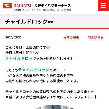
チャイルドロック👀
2023/02/23
前の記事
次の記事
カーラインナップ
こんにちは！上田原店です😊
展示車・試乗車
今日は意外と知らない
チャイルドロック
紹介いたします！！
方法
を
店舗情報
チャイルドロック
とは・・・
そもそも
イベント・キャンペーン
小さなお子様の事故を防ぐため後席のドアを
内側から開けられない様にする機能のことです。
ご購入者サポート
チャイルドロックの位置は後ろのドアの内側にあります👀
車種により多少位置は違いますが大体ここにあります↓↓↓
アフターサポート