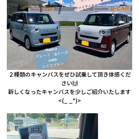
会社情報
カタロ
リコー
お問い
２種類のキャンバスをぜひ試乗して頂き体感くだ
さい🙌
新しくなったキャンバスを少しご紹介いたします
<(_ _*)>