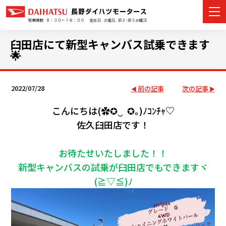
臼田店にて新型キャンバス試乗できます
🌟
カーラインナップ
2022/07/28
前の記事
次の記事
展示車・試乗車
こんにちは(✿✪‿ ✪｡)ﾉｺﾝﾁｬ♡
佐久臼田店です！
店舗情報
お待たせいたしました！！
イベント・キャンペーン
新型キャンバスの試乗が臼田店でもできますヾ
ご購入者サポート
(≧▽≦)ﾉ
アフターサポート