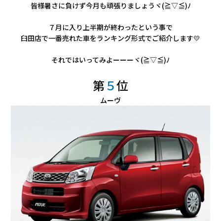
会社情報
皆様暑さに負けず今月も頑張りましょうヾ(≧▽≦)ﾉ
７月に入り上半期が終わったという事で
カタロ
臼田店で一番売れた車をランキング形式でご紹介します💛
それではいってみよーーーヾ(≧▽≦)ﾉ
リコー
第
５
位
お問い
ムーヴ