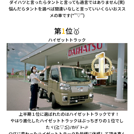
ダイハツと言ったらタントと言っても過言ではありません(笑)
悩んだらタントを選べば間違いなしと言っていいくらいおスス
メの車です(*''▽'')
第
1
位🥇
ハイゼットトラック
上半期１位に選ばれたのはハイゼットトラックです！
やはり進化したハイゼットトラックはぶっちぎりの１位でし
たヾ(≧▽≦)ﾉｵﾒﾃﾞﾄｰ🎉
CVTに変わったハイゼットトラックを皆様に体感して頂き喜ん