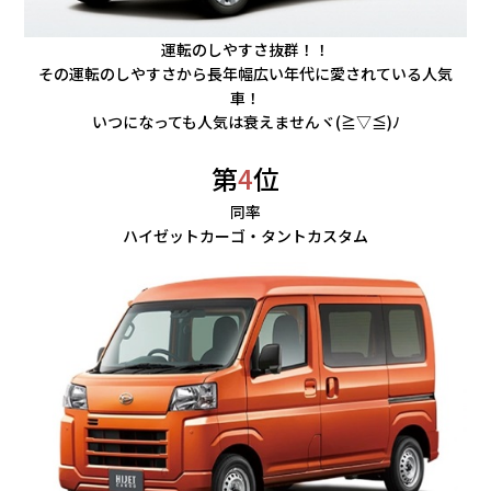
運転のしやすさ抜群！！
その運転のしやすさから長年幅広い年代に愛されている人気
車！
いつになっても人気は衰えませんヾ(≧▽≦)ﾉ
第
4
位
同率
ハイゼットカーゴ・タントカスタム