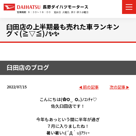
臼田店の上半期最も売れた車ランキン
グヾ(≧▽≦)ﾉ✨✨
カーラインナップ
展示車・試乗車
臼田店のブログ
店舗情報
2022/07/15
前の記事
次の記事
イベント・キャンペーン
こんにちは(✿✪‿ ✪｡)ﾉｺﾝﾁｬ♡
佐久臼田店です！
ご購入者サポート
今年もあっという間に半年が過ぎ
アフターサポート
７月に入りましたね！
暑い暑いι(´Д｀υ)ｱﾂｨｰ