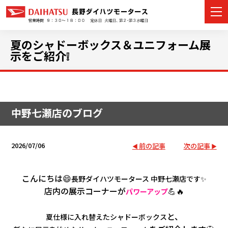
夏のシャドーボックス＆ユニフォーム展
示をご紹介❕
カーラインナップ
展示車・試乗車
中野七瀬店のブログ
店舗情報
2026/07/06
前の記事
次の記事
イベント・キャンペーン
こんにちは😄
長野ダイハツモータース 中野七瀬店です
✨
ご購入者サポート
店内の展示コーナーが
💪🔥
パワーアップ
アフターサポート
と、
夏仕様に入れ替えたシャドーボックス