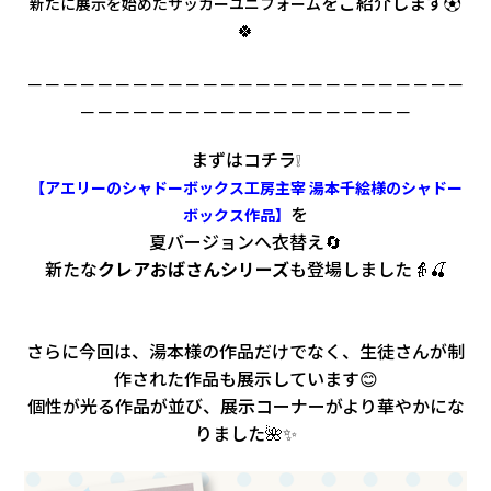
をご紹介します⚽
新たに展示を始めたサッカーユニフォーム
会社情報
🍀
カタロ
－－－－－－－－－－－－－－－－－－－－－－－－－
－－－－－－－－－－－－－－－－－－－
リコー
まずはコチラ❕
【アエリーのシャドーボックス工房主宰 湯本千絵様のシャドー
お問い
を
ボックス作品】
夏バージョンへ衣替え🔄
新たな
クレアおばさんシリーズ
も登場しました👵🍒
さらに今回は、湯本様の作品だけでなく、生徒さんが制
作された作品も展示しています😊
個性が光る作品が並び、展示コーナーがより華やかにな
りました🌺✨