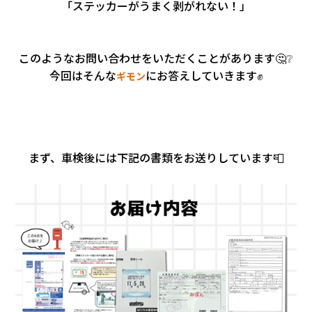
会社情報
「ステッカーがうまく剥がれない！」
カタロ
このようなお問い合わせをいただくことがあります🤔❔
今回はそんな
にお答えしていきます✊
ギモン
リコー
お問い
まず、車検後には下記の書類をお送りしています📮